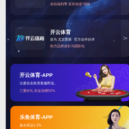
公司新闻
行业资讯
完美online(中国)
中央实验台采用钢管制作经
公司信息
一次性成形制品，中央实验台高
0513-88475909
电话
理：钢管、连接杆、连接翼表面喷
0513-88475929
传真
中央实验台台面：采用实芯理化
中央实验台背板、层板：背板采
电子邮箱
条封边。拆卸方便，并有利于管道
nthylab@163.com
中央实验台柜体：侧板采用三聚
销售热线:
中央实验台配件：采用沪产阳立
13382358518
牌定位铰链
;
港凌牌托底消音导轨
;
中央实验台台柜体采用
18mm
厚
13951380855
人体工程学标准
;
铰链采用
115
度铰
13813795089
调螺丝为
M12*50mm
不锈钢，外
在线客服
当调整柜体高度
;
外形美观大方，
QQ1
46115849
QQ2
33715519
保
存公司信息（扫描即可）