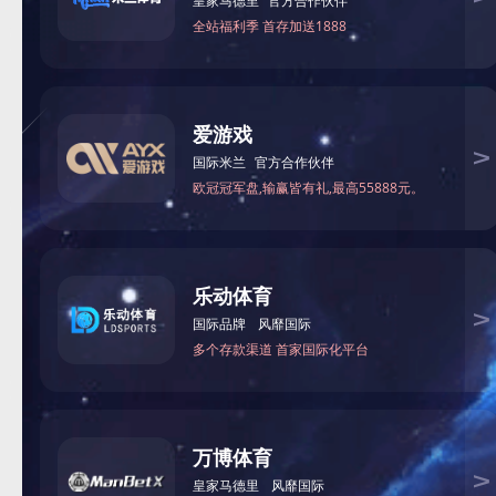
新闻资讯
您的位置：
南通恒扬
>>>
新闻资