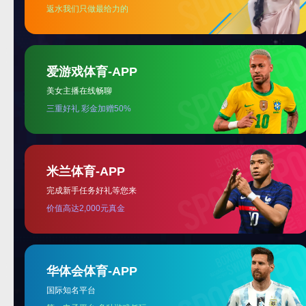
热点资讯
实验室操作台的使用注意
手机浏览
实验室厂家推荐品牌产
微信扫一扫
华体会官方端网站登录入口
|
乐
站官方版网
本站首页 公司简介 产品展示 新闻
公司名称：完美体育官网登录 公