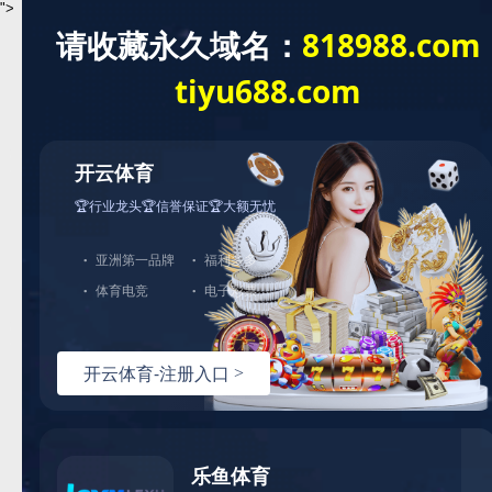
">
本站首页
公司简介
产品展示
新闻资讯
案例展示
资