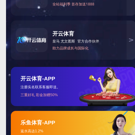
产品导航
您的位置：
南通恒扬
>>>
产品展
通风柜
完美体育官网登录
钢木通风柜
产品图片
全木通风柜
PP通风柜
实验台
中央实验台
边实验台
仪器台
天平台
洗涤台
净化工作台
实验柜
药品柜
HY-QGTFG-0101
完美体育官
器皿柜
毒品柜
产品说明
更衣柜
通风柜是实验室通风系统中的重
气瓶柜