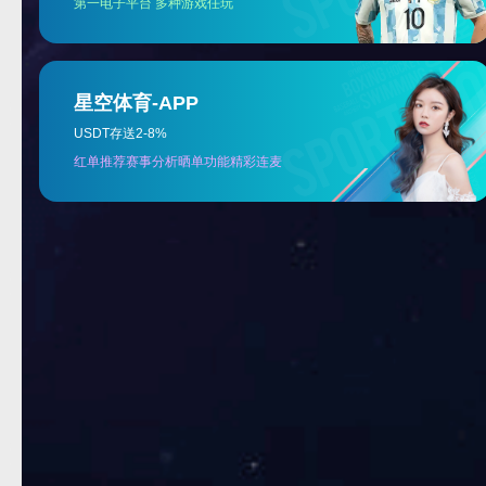
完美online(中国)
缩空气惰性气体的管道和多个上
公司信息
0513-88475909
电话
为您推荐以下相关的同类产品
0513-88475929
传真
电子邮箱
nthylab@163.com
销售热线:
13382358518
13951380855
13813795089
在线客服
QQ1
46115849
全钢落地通风柜
QQ2
33715519
保
存公司信息（扫描即可）